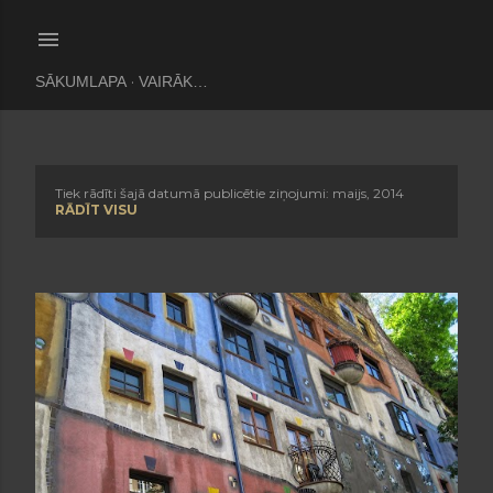
Pāriet uz galveno saturu
SĀKUMLAPA
VAIRĀK…
Tiek rādīti šajā datumā publicētie ziņojumi: maijs, 2014
Z
RĀDĪT VISU
i
ņ
a
s