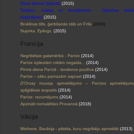
Divas dienas Ņujorkā
(2015)
Telefoni, hokejs un komplimenti - Ņujorkas stāst
turpinājums
(2015)
Bruklinas tilts, ģerbšanās stils un Frīki
(2015)
Ņujorka. Epilogs.
(2015)
Francija
Negribētais galamērķis - Parīze
(2014)
Parīze izplestām rokām negaida...
(2014)
Pirmā diena Parīzē - tendence pozitīva
(2014)
Parīze – sāku pamazām saprast
(2014)
D'Orsay
muzeja apmeklējums – Parīzes apmeklējum
spilgtākais iespaids
(2014)
Parīze: rezumējums
(2014)
Apzināti nomaldīties Provansā
(2018)
Vācija
Minhene, Bavārija - pilsēta, kuru negribēju apmeklēt
(2013)