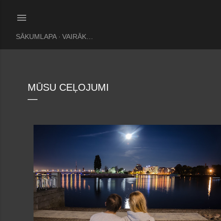
Pāriet uz galveno saturu
SĀKUMLAPA
VAIRĀK…
MŪSU CEĻOJUMI