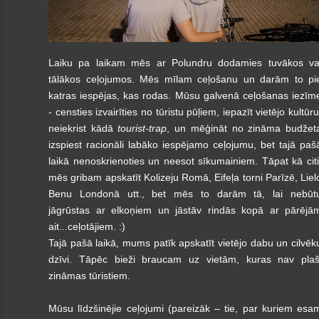
Laiku pa laikam mēs ar Polundru dodamies tuvākos va
tālākos ceļojumos. Mēs mīlam ceļošanu un darām to pi
katras iespējas, kas rodas. Mūsu galvenā ceļošanas iezīm
- censties izvairīties no tūristu pūļiem, iepazīt vietējo kultūru
neiekrist kādā
tourist-trap
, un mēģināt no zināma budžet
izspiest racionāli labāko iespējamo ceļojumu, bet tajā paš
laikā nenoskrienoties un neesot sīkumainiem. Tāpat kā citi
mēs gribam apskatīt Kolizeju Romā, Eifeļa torni Parīzē, Liel
Benu Londonā utt., bet mēs to darām tā, lai nebūt
jāgrūstas ar elkoņiem un jāstāv rindās kopā ar pārējā
ait...ceļotājiem. :)
Tajā pašā laikā, mums patīk apskatīt vietējo dabu un cilvēk
dzīvi. Tāpēc bieži braucam uz vietām, kuras nav plaš
zināmas tūristiem.
Mūsu līdzšinējie ceļojumi (pareizāk – tie, par kuriem esa