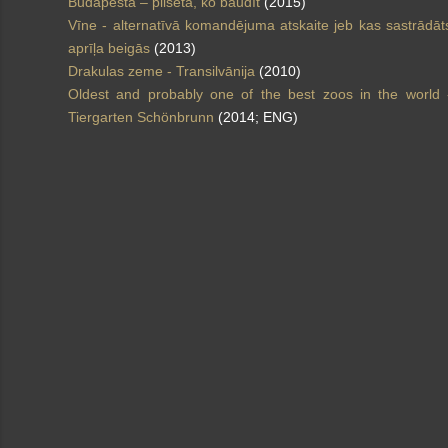
Budapešta – pilsēta, ko baudīt
(2015)
Vīne - alternatīvā komandējuma atskaite jeb kas sastrādāt
aprīļa beigās
(2013)
Drakulas zeme - Transilvānija
(2010)
Oldest and probably one of the best zoos in the world 
Tiergarten Schönbrunn
(2014; ENG)