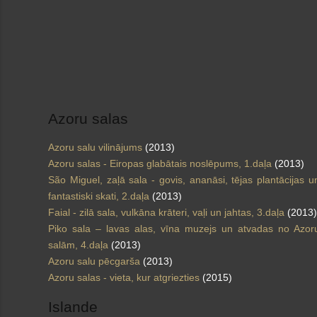
Azoru salas
Azoru salu vilinājums
(2013)
Azoru salas - Eiropas glabātais noslēpums, 1.daļa
(2013)
São Miguel, zaļā sala - govis, ananāsi, tējas plantācijas u
fantastiski skati, 2.daļa
(2013)
Faial - zilā sala, vulkāna krāteri, vaļi un jahtas, 3.daļa
(2013)
Piko sala – lavas alas, vīna muzejs un atvadas no Azor
salām, 4.daļa
(2013)
Azoru salu pēcgarša
(2013)
Azoru salas - vieta, kur atgriezties
(2015)
Islande