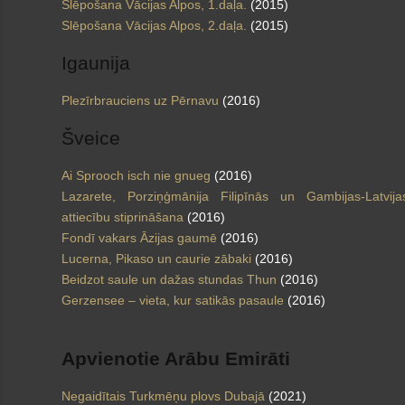
Slēpošana Vācijas Alpos, 1.daļa.
(2015)
Slēpošana Vācijas Alpos, 2.daļa.
(2015)
Igaunija
Plezīrbrauciens uz Pērnavu
(2016)
Šveice
Ai Sprooch isch nie gnueg
(2016)
Lazarete, Porziņģmānija Filipīnās un Gambijas-Latvija
attiecību stiprināšana
(2016)
Fondī vakars Āzijas gaumē
(2016)
Lucerna, Pikaso un caurie zābaki
(2016)
Beidzot saule un dažas stundas Thun
(2016)
Gerzensee – vieta, kur satikās pasaule
(2016)
Apvienotie Arābu Emirāti
Negaidītais Turkmēņu plovs Dubajā
(2021)