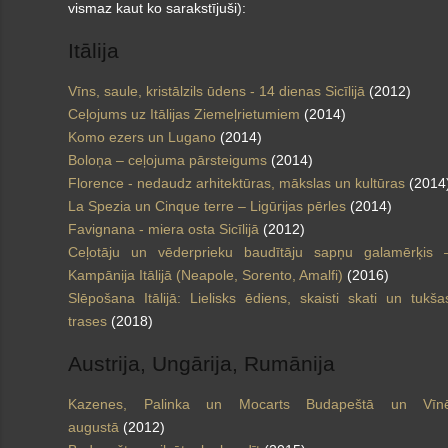
vismaz kaut ko sarakstījuši):
Itālija
Vīns, saule, kristālzils ūdens - 14 dienas Sicīlijā
(2012)
Ceļojums uz Itālijas Ziemeļrietumiem
(2014)
Komo ezers un Lugano
(2014)
Boloņa – ceļojuma pārsteigums
(2014)
Florence - nedaudz arhitektūras, mākslas un kultūras
(2014
La Spezia un Cinque terre – Ligūrijas pērles
(2014)
Favignana - miera osta Sicīlijā
(2012)
Ceļotāju un vēderprieku baudītāju sapņu galamērķis 
Kampānija Itālijā (Neapole, Sorento, Amalfi)
(2016)
Slēpošana Itālijā: Lielisks ēdiens, skaisti skati un tukša
trases
(2018)
Austrija, Ungārija, Rumānija
Kazenes, Palinka un Mocarts Budapeštā un Vīn
augustā
(2012)