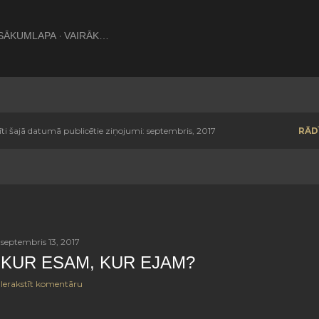
Pāriet uz galveno saturu
SĀKUMLAPA
VAIRĀK…
īti šajā datumā publicētie ziņojumi: septembris, 2017
RĀD
septembris 13, 2017
KUR ESAM, KUR EJAM?
Ierakstīt komentāru