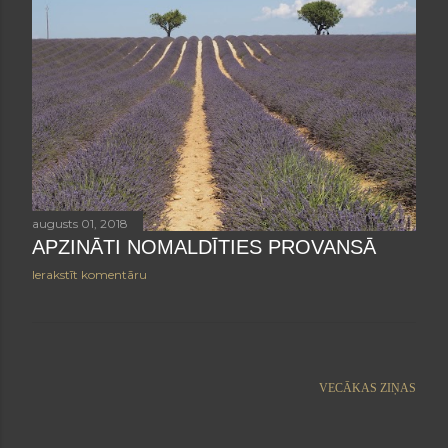
augusts 01, 2018
APZINĀTI NOMALDĪTIES PROVANSĀ
Ierakstīt komentāru
VECĀKAS ZIŅAS