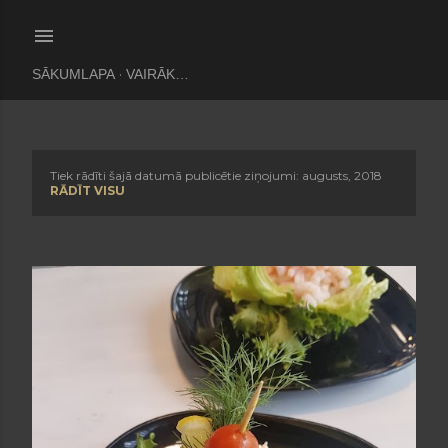
Pāriet uz galveno saturu
SĀKUMLAPA
VAIRĀK…
Tiek rādīti šajā datumā publicētie ziņojumi: augusts, 2018
Z
RĀDĪT VISU
i
ņ
a
s