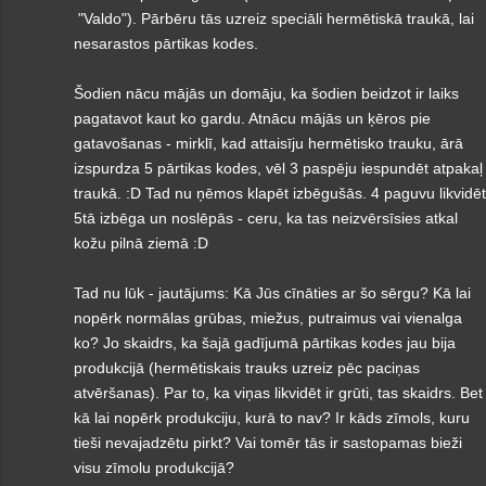
"Valdo"). Pārbēru tās uzreiz speciāli hermētiskā traukā, lai
nesarastos pārtikas kodes.
Šodien nācu mājās un domāju, ka šodien beidzot ir laiks
pagatavot kaut ko gardu. Atnācu mājās un ķēros pie
gatavošanas - mirklī, kad attaisīju hermētisko trauku, ārā
izspurdza 5 pārtikas kodes, vēl 3 paspēju iespundēt atpakaļ
traukā. :D Tad nu ņēmos klapēt izbēgušās. 4 paguvu likvidēt
5tā izbēga un noslēpās - ceru, ka tas neizvērsīsies atkal
kožu pilnā ziemā :D
Tad nu lūk - jautājums: Kā Jūs cīnāties ar šo sērgu? Kā lai
nopērk normālas grūbas, miežus, putraimus vai vienalga
ko? Jo skaidrs, ka šajā gadījumā pārtikas kodes jau bija
produkcijā (hermētiskais trauks uzreiz pēc paciņas
atvēršanas). Par to, ka viņas likvidēt ir grūti, tas skaidrs. Bet
kā lai nopērk produkciju, kurā to nav? Ir kāds zīmols, kuru
tieši nevajadzētu pirkt? Vai tomēr tās ir sastopamas bieži
visu zīmolu produkcijā?