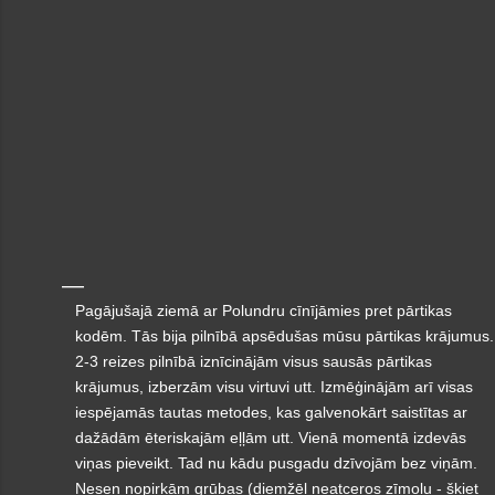
Pagājušajā ziemā ar Polundru cīnījāmies pret pārtikas
kodēm. Tās bija pilnībā apsēdušas mūsu pārtikas krājumus.
2-3 reizes pilnībā iznīcinājām visus sausās pārtikas
krājumus, izberzām visu virtuvi utt. Izmēģinājām arī visas
iespējamās tautas metodes, kas galvenokārt saistītas ar
dažādām ēteriskajām eļļām utt. Vienā momentā izdevās
viņas pieveikt. Tad nu kādu pusgadu dzīvojām bez viņām.
Nesen nopirkām grūbas (diemžēl neatceros zīmolu - šķiet