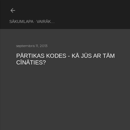
Pāriet uz galveno saturu
SĀKUMLAPA
VAIRĀK…
septembris 11, 2013
PĀRTIKAS KODES - KĀ JŪS AR TĀM
CĪNĀTIES?