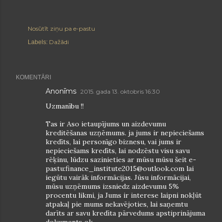
Nosūtīt ziņu pa e-pastu
Dažādi
Labels:
KOMENTĀRI
Anonīms
2015. gada 13. oktobris 16:30
Uzmanību !!
Tas ir Aso ietaupījums un aizdevumu
kreditēšanas uzņēmums. ja jums ir nepieciešams
kredīts, lai personīgo biznesu, vai jums ir
nepieciešams kredīts, lai nodzēstu visu savu
rēķinu, lūdzu sazinieties ar mūsu mūsu šeit e-
pastu:finance_institute2015@outlook.com lai
iegūtu vairāk informācijas. Jūsu informācijai,
mūsu uzņēmums izsniedz aizdevumu 5%
procentu likmi, ja Jums ir interese laipni nokļūt
atpakaļ pie mums nekavējoties, lai saņemtu
darīts ar savu kredīta pārvedums apstiprinājuma