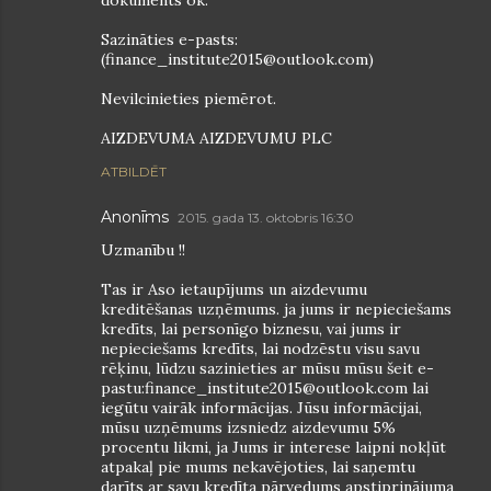
dokuments ok.
Sazināties e-pasts:
(finance_institute2015@outlook.com)
Nevilcinieties piemērot.
AIZDEVUMA AIZDEVUMU PLC
ATBILDĒT
Anonīms
2015. gada 13. oktobris 16:30
Uzmanību !!
Tas ir Aso ietaupījums un aizdevumu
kreditēšanas uzņēmums. ja jums ir nepieciešams
kredīts, lai personīgo biznesu, vai jums ir
nepieciešams kredīts, lai nodzēstu visu savu
rēķinu, lūdzu sazinieties ar mūsu mūsu šeit e-
pastu:finance_institute2015@outlook.com lai
iegūtu vairāk informācijas. Jūsu informācijai,
mūsu uzņēmums izsniedz aizdevumu 5%
procentu likmi, ja Jums ir interese laipni nokļūt
atpakaļ pie mums nekavējoties, lai saņemtu
darīts ar savu kredīta pārvedums apstiprinājuma