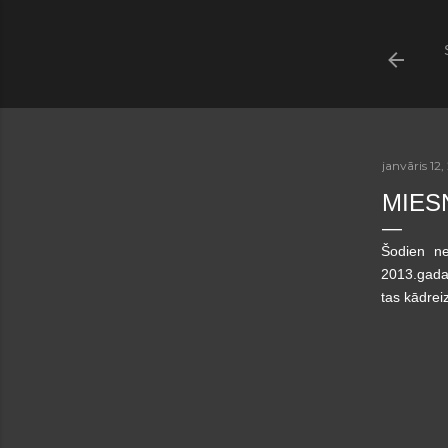
janvāris 12,
MIESN
Šodien ne
2013.gada 
tas kādreiz