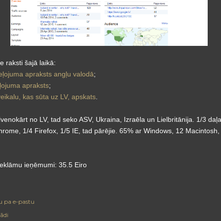
 raksti šajā laikā:
eļojuma apraksts angļu valodā
;
ceļojuma apraksts
;
veikalu, kas sūta uz LV, apskats
.
lvenokārt no LV, tad seko ASV, Ukraina, Izraēla un Lielbritānija. 1/3 daļa
rome, 1/4 Firefox, 1/5 IE, tad pārējie. 65% ar Windows, 12 Macintosh, 
eklāmu ieņēmumi: 35.5 Eiro
u pa e-pastu
ādi