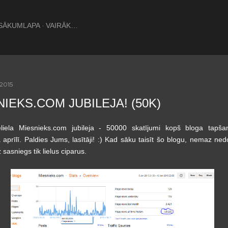
Pāriet uz galveno saturu
SĀKUMLAPA
VAIRĀK…
 2015
IEKS.COM JUBILEJA! (50K)
liela Miesnieks.com jubileja - 50000 skatījumi kopš bloga tapša
aprīlī. Paldies Jums, lasītāji! :) Kad sāku taisīt šo blogu, nemaz ne
 sasniegs tik lielus ciparus.