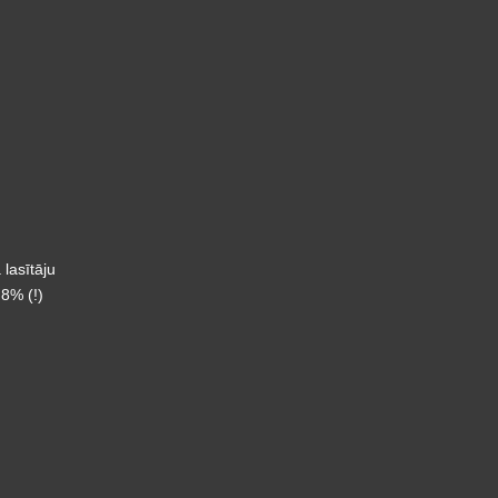
 lasītāju
8% (!)