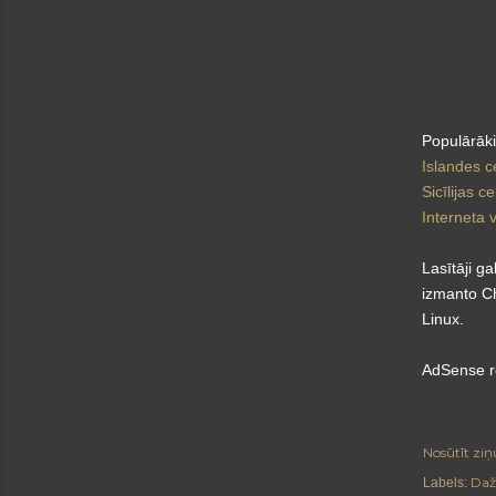
Populārākie
Islandes c
Sicīlijas 
Interneta 
Lasītāji ga
izmanto Ch
Linux.
AdSense r
Nosūtīt ziņ
Daž
Labels: